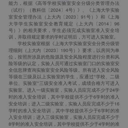
能力，根据《高等学校实验室安全分级分类管理办法
2024
4
（试行）（教科信〔
〕
号）》、《上海大学实验
2023
91
室安全管理办法（上大内〔
〕
号）》和《上海
2014
96
大学学生实验室安全教育规定（上大内〔
〕
号）》的相关要求，学生必须完成实验室准入安全培
训，并取得规定要求的学时证明后，方可进入实验室。
学校实验室根据《上海大学实验室安全分类分级管
2023
190
理细则（上大内〔
〕
号）》要求，以房间为单
位，按照所涉及的危险源及安全风险程度进行分类和风
险等级的认定，实验人员可通过实验室门口的实验室安
全信息牌查询实验室安全风险等级。所有进入安全风险
等级在三级及以上实验室的学生，应通过“学校、二级
单位、实验室”三级安全准入考试，成绩合格方可进入
24
实验室。进入一级实验室，实验人员应完成不少于
学
6
时的准入安全培训，其中学校提供不少于
学时的准入
16
安全培训；进入二级实验室，实验人员应完成不少于
6
学时的准入安全培训，其中学校提供不少于
学时的准
入安全培训；进入三级实验室，实验人员应完成不少于
8
4
学时的准入安全培训，其中学校提供不少于
学时的准