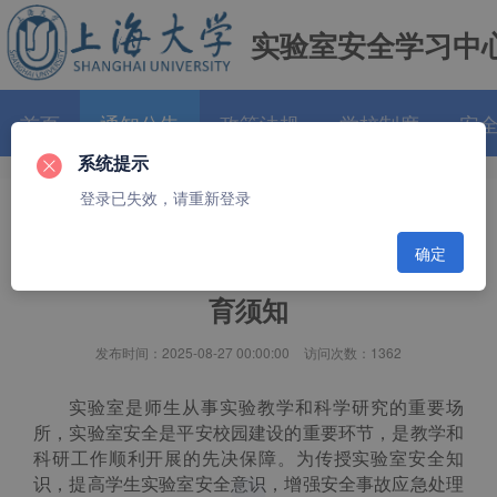
实验室安全学习中
首页
通知公告
政策法规
学校制度
安
系统提示
个人中心
登录已失效，请重新登录
【No.2025001】上海大学
确定
2025级新生实验室安全教
育须知
发布时间：2025-08-27 00:00:00
访问次数：1362
实验室是师生从事实验教学和科学研究的重要场
所，实验室安全是平安校园建设的重要环节，是教学和
科研工作顺利开展的先决保障。为传授实验室安全知
识，提高学生实验室安全意识，增强安全事故应急处理